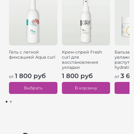
Гель с легкой
Крем-спрей Fresh
Бальзам
фиксацией Aqua curl
curl для
увлажне
восстановления
распуты
укладки
hydratio
1 800 руб
1 800 руб
3 6
от
от
Выбрать
В корзину
В