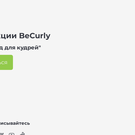
кции BeCurly
д для кудрей"
ься
исывайтесь