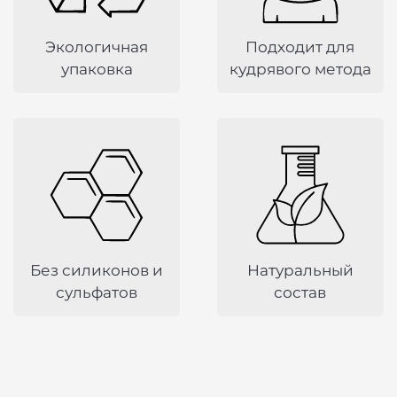
условия с последующей публикацией
информации о соответствующих изменениях на
Экологичная
Подходит для
сайте.
упаковка
кудрявого метода
Без силиконов и
Натуральный
сульфатов
состав