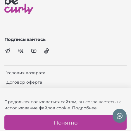
Подписывайтесь
Условия возврата
Договор оферта
Политика обработки данных
Сотрудничество
Продолжая пользоваться сайтом, вы соглашаетесь на
использование файлов cookie.
Подробнее
© 2026 BeCurly – натуральная косметика для кудрявых и
Понятно
волнистых волос. Все права защищены.
ИП Андросова Анастасия Владимировна ИНН 503817762573